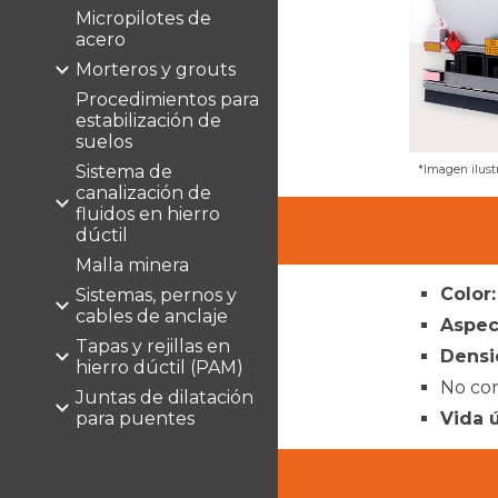
Micropilotes de
acero
Morteros y grouts
Procedimientos para
estabilización de
suelos
Sistema de
*Imagen ilustr
canalización de
fluidos en hierro
dúctil
Malla minera
Color:
Sistemas, pernos y
cables de anclaje
Aspec
Tapas y rejillas en
Densi
hierro dúctil (PAM)
No con
Juntas de dilatación
para puentes
Vida ú