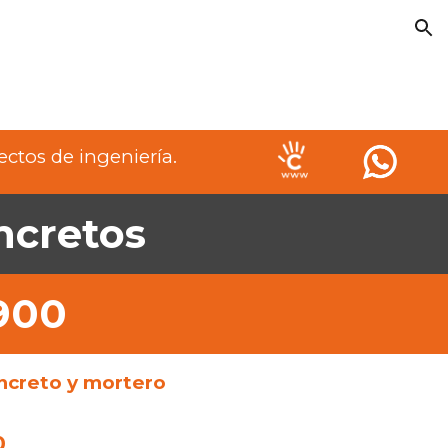
ion
ctos de ingeniería.
ncretos
900
oncreto y mortero
0