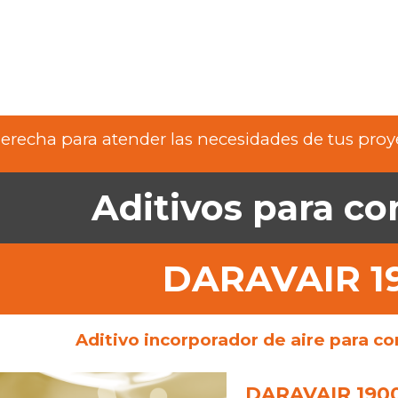
ip to main content
Skip to navigat
recha para atender las necesidades de tus proye
Aditivos para co
DAR
AVAIR 1
Aditivo incorporador de aire para c
DARAVAIR 190