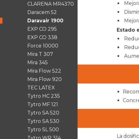
Mejora
CLARENA MR4370
Dismin
Daracem 52
Daravair 1900
Mejora
EXP CO 295
Estado 
EXP CO 338
Reduce
Force 10000
Reduce
Mira T 307
Aument
Mira 345
Mira Flow 522
Mira Flow 920
TEC LATEX
Recome
Tytro HC 235
Concre
Tytro MF 121
Tytro SA 520
Tytro SA 530
Tytro SL 500
La dosif
Tytro WR 314