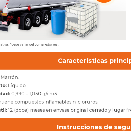
ativa. Puede variar del contenedor real.
Características princi
Marrón.
to:
Líquido.
dad:
0,990 – 1,030 g/cm3.
tiene compuestos inflamables ni cloruros.
til
:
12 (doce) meses
en envase original cerrado y lugar fr
Instrucciones de segu