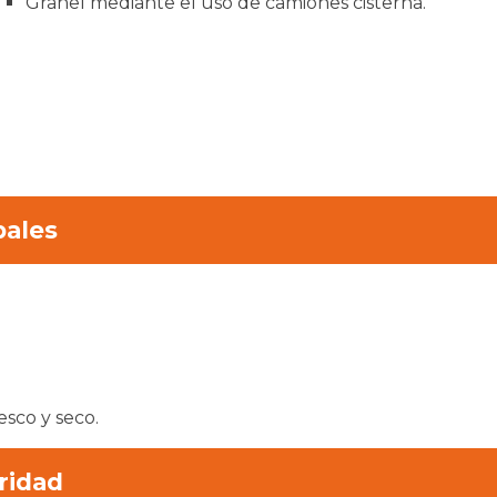
Granel mediante el uso de camiones cisterna.
pales
esco y seco.
ridad