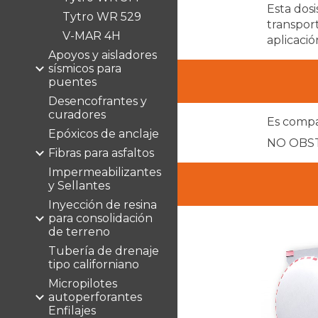
Esta dos
Tytro WR 529
transpor
V-MAR 4H
aplicació
Apoyos y aisladores
sísmicos para
puentes
Desencofrantes y
curadores
Es compa
Epóxicos de anclaje
NO OBST
Fibras para asfaltos
Impermeabilizantes
y Sellantes
Inyección de resina
para consolidación
de terreno
Tubería de drenaje
tipo californiano
Micropilotes
autoperforantes
Enfilajes